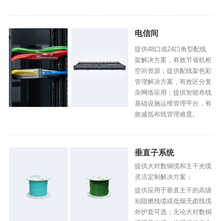
电信间
提供48口或24口角型配线
架解决方案，有效节省机柜
空间资源；提供配线架色彩
管理解决方案，有效区分复
杂网络应用；提供智能布线
基础设施运维管理平台，有
效减低布线管理难度。
垂直子系统
提供大对数铜缆和主干光缆
灵活定制解决方案；
提供应用于垂直主干的高级
别阻燃线缆或低烟无卤线缆
外护套可选；无论大对数铜